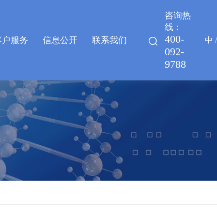
咨询热
线：
400-
客户服务
信息公开
联系我们
中
/
092-
9788