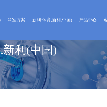
)
科室方案
新利·体育,新利(中国)
产品中心
,新利(中国)