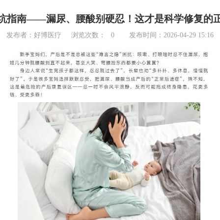
坑指南——漏尿、腰酸别硬忍！这才是科学修复的
发布者：好博医疗
浏览次数：
0
发布时间：2026-04-29 15:16