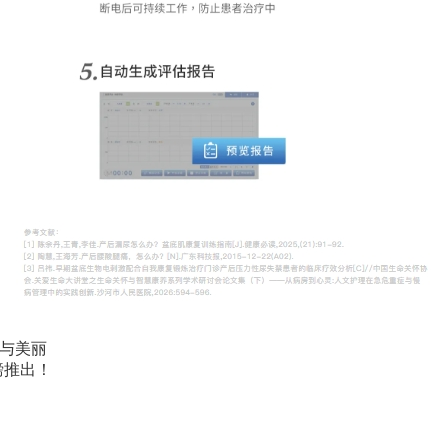
康与美丽
磅推出！