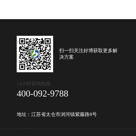
扫一扫关注好博获取更多解
决方案
24小时咨询热线
400-092-9788
地址：江苏省太仓市浏河镇紫藤路8号