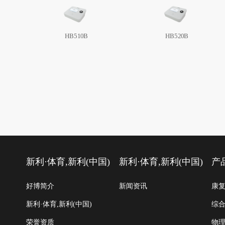
HB510B
HB520B
新利·体育,新利(中国)
新利·体育,新利(中国)
产
好博简介
新闻资讯
康
新利·体育,新利(中国)
综
荣誉资质
物