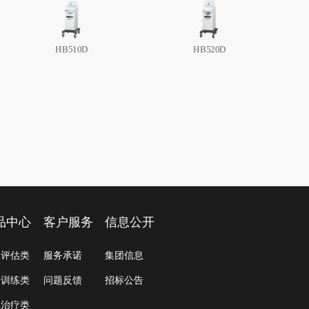
HB510D
HB520D
品中心
客户服务
信息公开
复评估类
服务承诺
集团信息
合训练类
问题反馈
招标公告
理治疗类