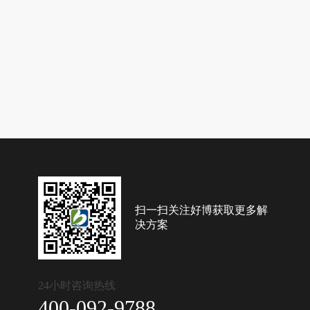
扫一扫关注好博获取更多解
决方案
24小时咨询热线
400-092-9788