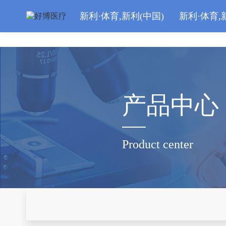
新利·体育,新利(中国)
新利·体育,新利(中国)
新利·体育,
产品中心
Product center