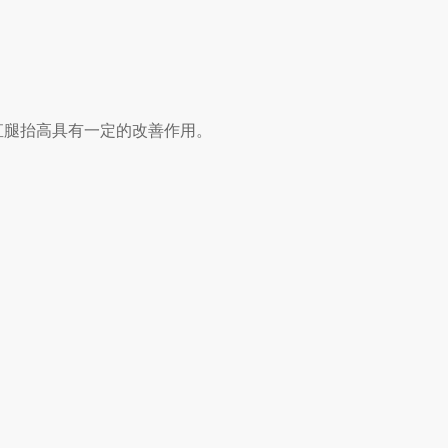
直腿抬高具有一定的改善作用。