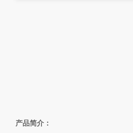
产品简介：