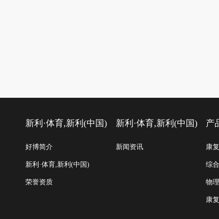
新利·体育,新利(中国)
新利·体育,新利(中国)
产
好博简介
新闻资讯
康
新利·体育,新利(中国)
综
荣誉资质
物
康